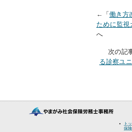
←「
働き方
ために監視
へ
次の記
る診察ユ
トッ
保険