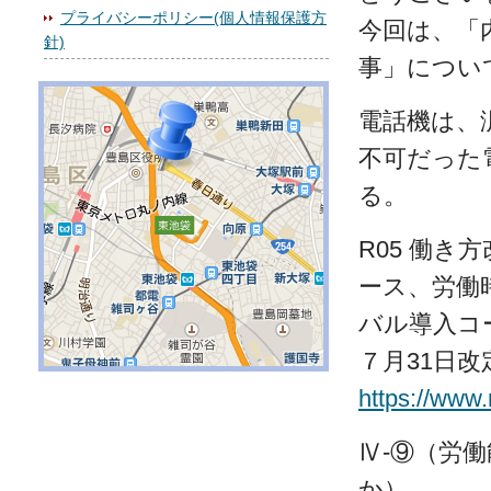
プライバシーポリシー(個人情報保護方
今回は、「
針)
事」につい
電話機は、
不可だった
る。
R05 働
ース、労働
バル導入コ
７月31日改
https://www
Ⅳ-⑨（労
か）