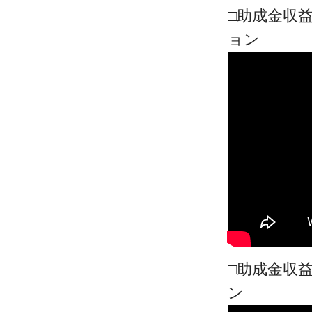
□助成金収
ョン
□助成金収
ン