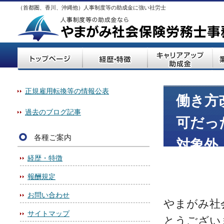
（首都圏、香川、沖縄他）人事制度等の助成金に強い社労士
正規雇用転換等の情報公表
働き方
過去のブログ記事
可だっ
各種ご案内
対象外
経歴・特徴
報酬規定
お問い合わせ
やまがみ社
サイトマップ
とうござい