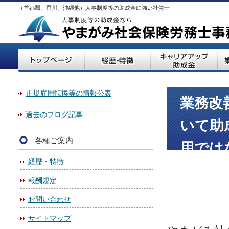
（首都圏、香川、沖縄他）人事制度等の助成金に強い社労士
正規雇用転換等の情報公表
業務改
過去のブログ記事
いて助
各種ご案内
用では
経歴・特徴
せて助
報酬規定
お問い合わせ
サイトマップ