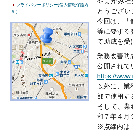
やまがみ社
プライバシーポリシー(個人情報保護方
とうござい
針)
今回は、「
等に要する
て助成を受
業務改善助
公開されて
https://www
以外に、業
部で使用す
そして、業
和７年４月
※点線内は