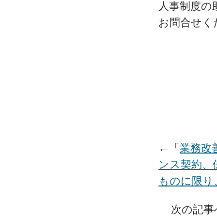
人事制度の
お問合せく
←「
業務改
ンス契約、
ものに限り
次の記事