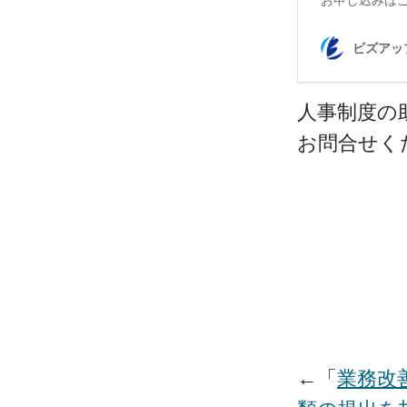
人事制度の
お問合せく
←「
業務改