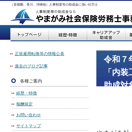
（首都圏、香川、沖縄他）人事制度等の助成金に強い社労士
正規雇用転換等の情報公表
令和７
過去のブログ記事
「内装
各種ご案内
助成対
経歴・特徴
設備類
報酬規定
お問い合わせ
サイトマップ