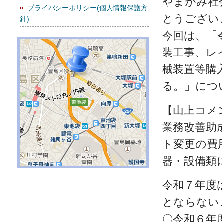
やまがみ社
プライバシーポリシー(個人情報保護方
とうござい
針)
今回は、「
装工事、レ
械装置等購
る。」につ
【山上コメ
業務改善助
ト変更の費
器・設備類
令和７年度
とならない
〇令和６年