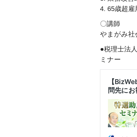
4. 65歳
〇講師
やまがみ社
●税理士法
ミナー