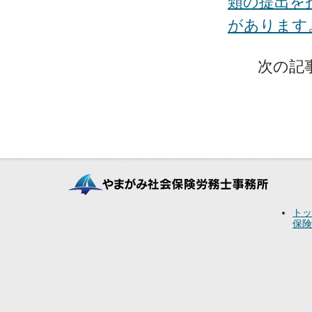
類の提出を
があります
次の記
トッ
保険