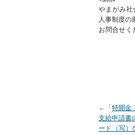
やまがみ社
人事制度の
お問合せく
←「
特開金
支給申請書
ード（写）