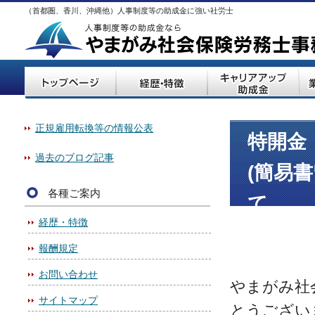
（首都圏、香川、沖縄他）人事制度等の助成金に強い社労士
正規雇用転換等の情報公表
特開金
過去のブログ記事
(簡易
各種ご案内
て
経歴・特徴
報酬規定
お問い合わせ
やまがみ社
サイトマップ
とうござい