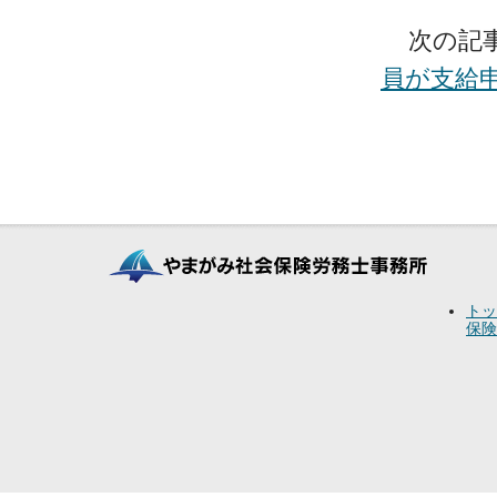
次の記
員が支給
トッ
保険