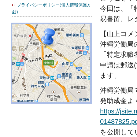
プライバシーポリシー(個人情報保護方
今回は、「
針)
易書留、レ
【山上コメ
沖縄労働局
「特定求職
申請は郵送
ます。
沖縄労働局
発助成金よ
https://jsit
01487825.pd
を公開して