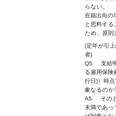
らない。
在籍出向の
と思料する
ため、原則
(定年が引
者)
Q5. 支
る雇用保険
行日)）時
象なるのか
A5. そ
末満であっ