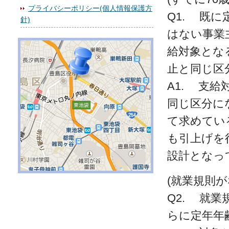
プライバシーポリシー(個人情報保護方
Q1. 既
針)
はない事業
給対象とな
止と同じ区
A1. 支
同じ区分に
て求めてい
も引上げを
設計となっ
(就業規則
Q2. 就
らに定年年