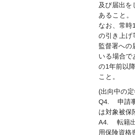
及び届出を
あること。
なお、常時
の引き上げ
監督署への
いる場合で
の1年前以
こと。
(出向中の
Q4. 申
は対象被保
A4. 転
用保険資格