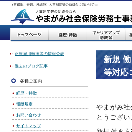
（首都圏、香川、沖縄他）人事制度等の助成金に強い社労士
正規雇用転換等の情報公表
新規 
過去のブログ記事
等対応
各種ご案内
経歴・特徴
報酬規定
やまがみ社
お問い合わせ
とうござい
サイトマップ
新規 働き