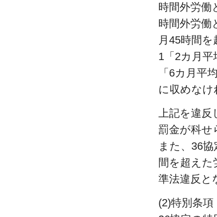
時間外労働
時間外労働
月45時間
1「2カ月
「6カ月平
に収めなけ
上記を違反
罰金が科せ
また、36
間を超えた
準法違反と
(2)特別条項