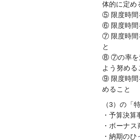
体的に定め
⑤ 限度時
⑥ 限度時
⑦ 限度時
と
⑧ ⑦の率
よう努める
⑨ 限度時
めること
（3）の「
・予算決算
・ボーナス
・納期のひ