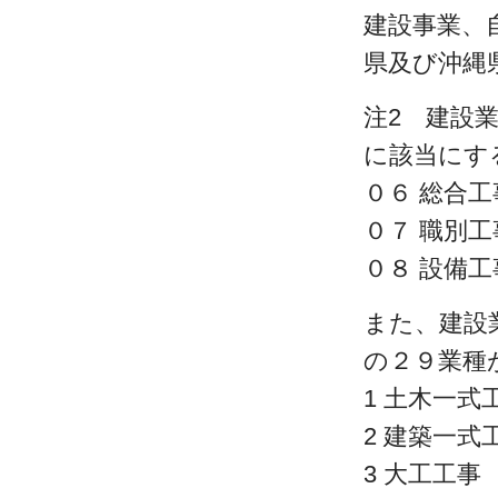
建設事業、
県及び沖縄
注2 建設
に該当にす
０６ 総合
０７ 職別
０８ 設備
また、建設
の２９業種
1 土木一式
2 建築一式
3 大工工事