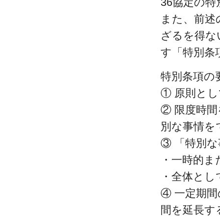
36協定の
また、前述
ざるを得な
す「特別条
特別条項の
① 原則と
② 限度時
別な事情を
③ 「特別
・一時的ま
・全体とし
④ 一定期
間を延長す