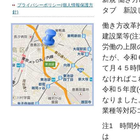
プライバシーポリシー(個人情報保護方
タブ 新設
針)
働き方改革
建設業等(注
労働の上限
たが、令和
て月４５時
なければこ
令和５年度(
なりました
業種等対応
注1 時間
は