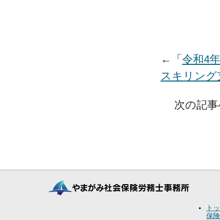
←「
令和4
スキリング
次の記事
トッ
保険