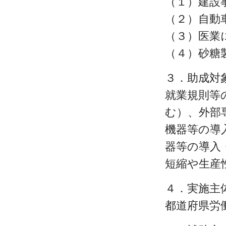
（１）建設
（２）自動
（３）医業
（４）砂糖
３．助成対
就業規則等
む）、外部
機器等の導
器等の導入
短縮や生産
４．実施主
都道府県労