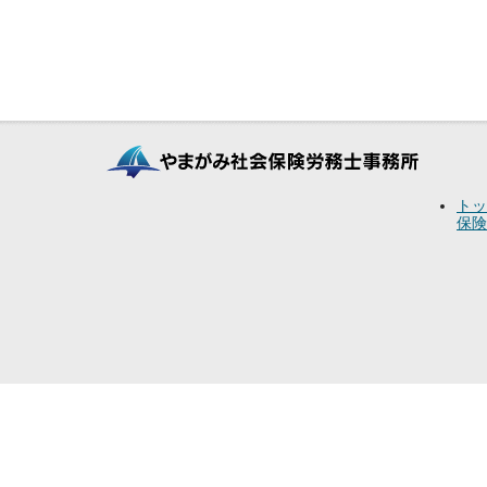
トッ
保険