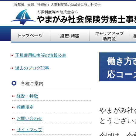
（首都圏、香川、沖縄他）人事制度等の助成金に強い社労士
正規雇用転換等の情報公表
働き方
過去のブログ記事
応コー
各種ご案内
経歴・特徴
報酬規定
やまがみ社
お問い合わせ
とうござい
サイトマップ
今回は、令