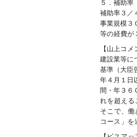
５．補助率
補助率３／
事業規模３
等の経費が
【山上コメ
建設業等に
基準（大臣
年４月１日
間・年３６
れを超える
そこで、働
コース」を
【ビスアッ