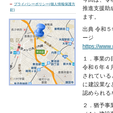
プライバシーポリシー(個人情報保護方
推進支援助
針)
ます。
出典 令和
ージ
https://www
１．事業の
令和６年４
されている
に建設業な
認められる
２．猶予事