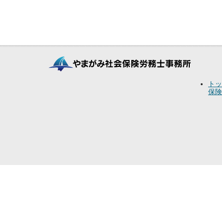
トッ
保険