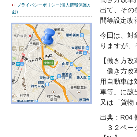
プライバシーポリシー(個人情報保護方
出て、その
針)
間等設定改
今回は、対
りますが、
【働き方改
働き方改革
用自動車は
車等」に該
又は「貨物
出典：R04
３２ペー