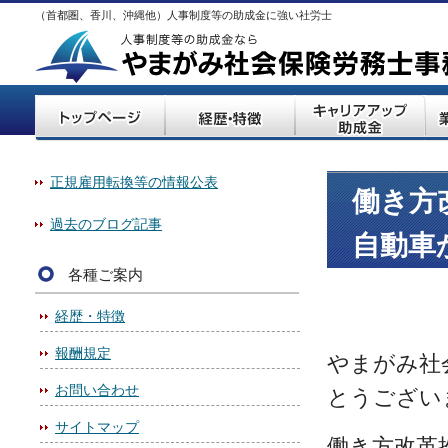
（首都圏、香川、沖縄他）人事制度等の助成金に強い社労士
正規雇用転換等の情報公表
働き方
過去のブログ記事
自動車
各種ご案内
経歴・特徴
報酬規定
やまがみ社
お問い合わせ
とうござい
サイトマップ
働き方改革