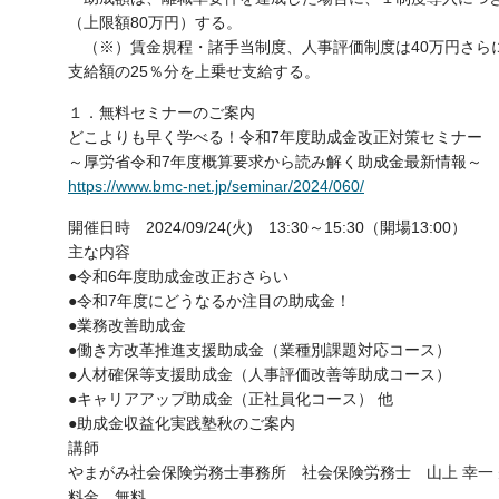
（上限額80万円）する。
（※）賃金規程・諸手当制度、人事評価制度は40万円さら
支給額の25％分を上乗せ支給する。
１．無料セミナーのご案内
どこよりも早く学べる！令和7年度助成金改正対策セミナー
～厚労省令和7年度概算要求から読み解く助成金最新情報～
https://www.bmc-net.jp/seminar/2024/060/
開催日時 2024/09/24(火) 13:30～15:30（開場13:00）
主な内容
●令和6年度助成金改正おさらい
●令和7年度にどうなるか注目の助成金！
●業務改善助成金
●働き方改革推進支援助成金（業種別課題対応コース）
●人材確保等支援助成金（人事評価改善等助成コース）
●キャリアアップ助成金（正社員化コース） 他
●助成金収益化実践塾秋のご案内
講師
やまがみ社会保険労務士事務所 社会保険労務士 山上 幸一
料金 無料