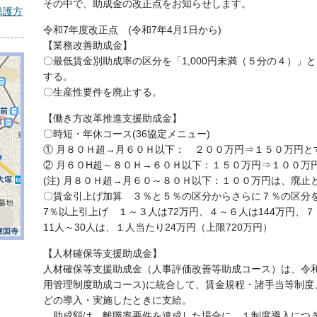
その中で、助成金の改正点をお知らせします。
保護方
令和7年度改正点 (令和7年4月1日から)
【業務改善助成金】
〇最低賃金別助成率の区分を「1,000円未満（５分の４）」と「
する。
〇生産性要件を廃止する。
【働き方改革推進支援助成金】
〇時短・年休コース(36協定メニュー)
① 月８０Ｈ超→月６０Ｈ以下： ２００万円⇒１５０万円と
② 月６０H超～８０Ｈ→６０Ｈ以下：１５０万円⇒１００万
(注) 月８０Ｈ超→月６０～８０Ｈ以下：１００万円は、廃止
〇賃金引上げ加算 ３％と５％の区分からさらに７％の区分
7％以上引上げ １～３人は72万円、４～６人は144万円、７～
11人～30人は、１人当たり24万円（上限720万円）
【人材確保等支援助成金】
人材確保等支援助成金（人事評価改善等助成コース）は、令和
用管理制度助成コース)に統合して、賃金規程・諸手当等制度
どの導入・実施したときに支給。
助成額は、離職率要件を達成した場合に、１制度導入につき2