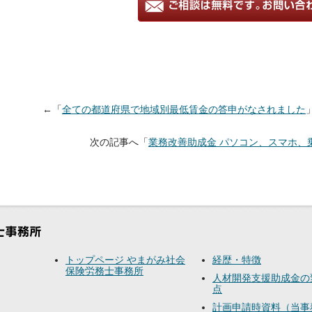
←「
全ての都道府県で地域別最低賃金の答申がなされました
次の記事へ「
業務改善助成金 パソコン、スマホ、
トップページ やまがみ社会
経歴・特徴
保険労務士事務所
人材開発支援助成金の
点
計画申請時資料（当事