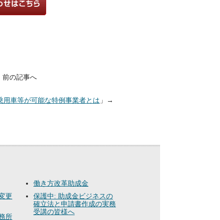
」前の記事へ
乗用車等が可能な特例事業者とは
」→
働き方改革助成金
変更
保護中: 助成金ビジネスの
確立法と申請書作成の実務
受講の皆様へ
務所