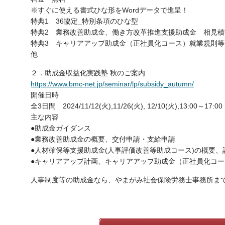
※すぐに使える書式ひな形をWordデータで進呈！
特典1 36協定_特別条項のひな型
特典2 業務改善助成金、働き方改革推進支援助成金 相見
特典3 キャリアアップ助成金（正社員化コース）就業規則
他
２．助成金収益化実践塾 秋のご案内
https://www.bmc-net.jp/seminar/lp/subsidy_autumn/
開催日時
全3日間 2024/11/12(火),11/26(火), 12/10(火),13:00～17:00
主な内容
●助成金ガイダンス
●業務改善助成金の概要、交付申請・支給申請
●人材確保等支援助成金(人事評価改善等助成コース)の概要、
●キャリアアップ計画、キャリアアップ助成金（正社員化コ
人事制度等の助成金なら、やまがみ社会保険労務士事務所ま