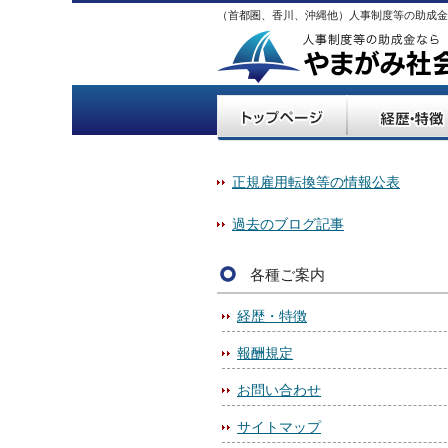
（首都圏、香川、沖縄他）人事制度等の助成金
正規雇用転換等の情報公表
過去のブログ記事
各種ご案内
経歴・特徴
報酬規定
お問い合わせ
サイトマップ