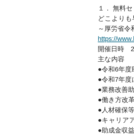
１． 無料
どこよりも
～厚労省令
https://www
開催日時 202
主な内容
●令和6年
●令和7年
●業務改善
●働き方改
●人材確保
●キャリア
●助成金収