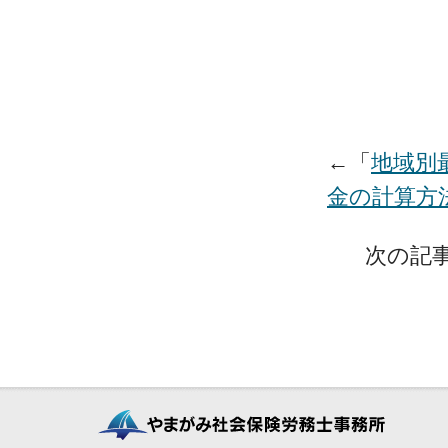
←「
地域別
金の計算方
次の記事