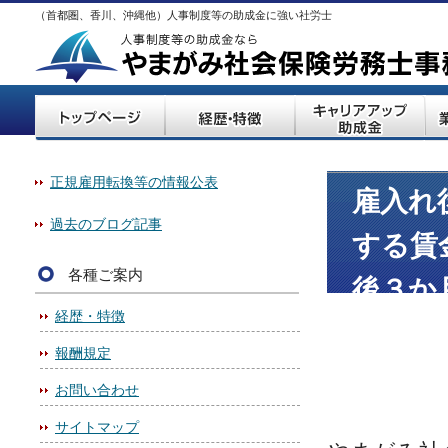
（首都圏、香川、沖縄他）人事制度等の助成金に強い社労士
正規雇用転換等の情報公表
雇入れ
過去のブログ記事
する賃
各種ご案内
後３か
経歴・特徴
場合は
報酬規定
お問い合わせ
サイトマップ