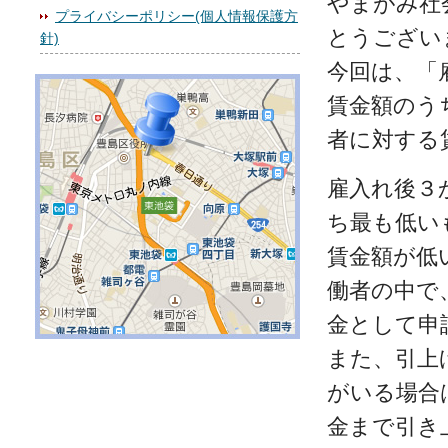
やまがみ社
プライバシーポリシー(個人情報保護方
とうござい
針)
今回は、「
賃金額のう
者に対する
雇入れ後３
ち最も低い
賃金額が低
働者の中で
金として申
また、引上
がいる場合
金まで引き