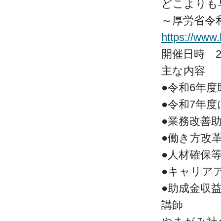
どこよりも
～厚労省令
https://www
開催日時 202
主な内容
●令和6年
●令和7年
●業務改善
●働き方改
●人材確保
●キャリア
●助成金収
講師