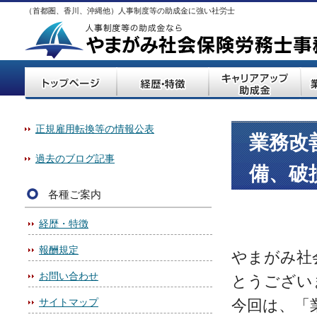
（首都圏、香川、沖縄他）人事制度等の助成金に強い社労士
正規雇用転換等の情報公表
業務改
過去のブログ記事
備、破
各種ご案内
経歴・特徴
報酬規定
やまがみ社
お問い合わせ
とうござい
サイトマップ
今回は、「