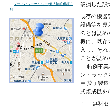
破損した設
プライバシーポリシー(個人情報保護方
針)
既存の機器
設備等を導
のとは認め
機に、既存
入し、それ
ことが認め
⇒ 特例事
ントラック
⇒ 菓子製
式焼成機を
１． 無料