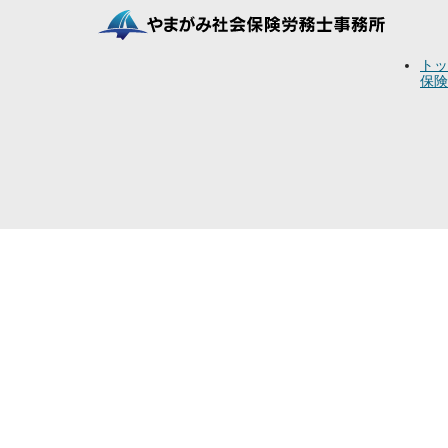
トッ
保険