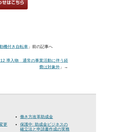
原動機付き自転車
」前の記事へ
12 導入物 通常の事業活動に伴う経
費は対象外
」→
働き方改革助成金
変更
保護中: 助成金ビジネスの
確立法と申請書作成の実務