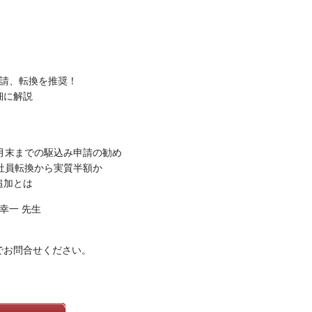
申請、転換を推奨！
細に解説
3月末までの駆込み申請の勧め
社員転換から実質半額か
追加とは
幸一 先生
でお問合せください。