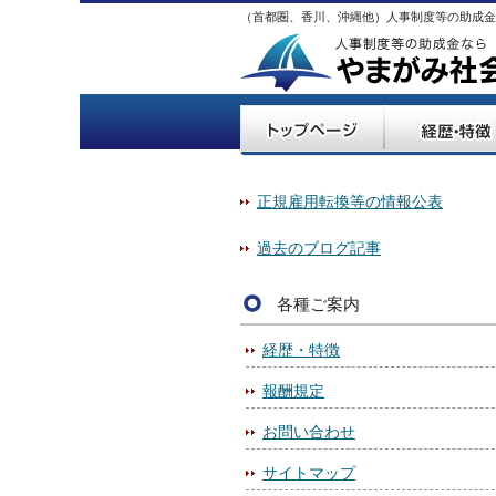
（首都圏、香川、沖縄他）人事制度等の助成金
正規雇用転換等の情報公表
過去のブログ記事
各種ご案内
経歴・特徴
報酬規定
お問い合わせ
サイトマップ