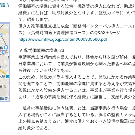
保護方
労働能率の増進に資する設備・機器等の導入になれば、助成
経費」になれば、助成対象外となります。監視カメラについて
で、紹介します。
働き方改革推進支援助成金（勤務間インターバル導入コース
ス）（労働時間適正管理推進コース）のQ&A39ページ
https://www.mhlw.go.jp/content/000935680.pdf
Ⅳ-⑨労働能率の増進-23
申請事業主は精肉業を営んでおり、豚舎から豚を運び解体、
日常業務において、従業員が製造現場から離れた豚舎へ豚の
も往復している状況である。
このため、監視カメラを導入することで、監視にかかる作業
間を充てることで、労働能率の増進に資すると考えるが支給
監視にかかる設備を導入することは、事業主が事業を行う場
あり、「通常の事業活動に伴う経費」に該当し、支給対象外
「通常の事業活動に伴う経費」とは、当該事業を行う場合、
入する場合がこれに該当するとしている。豚舎の監視カメラ
上の観点も踏まえると、通常は備えておくべき設備や機器に
給対象外である。