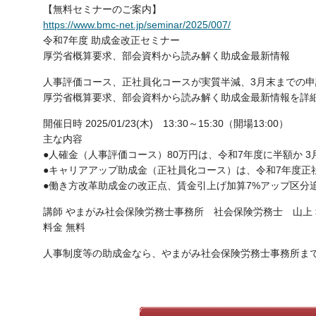
【無料セミナーのご案内】
https://www.bmc-net.jp/seminar/2025/007/
令和7年度 助成金改正セミナー
厚労省概算要求、部会資料から読み解く助成金最新情報
人事評価コース、正社員化コースが実質半減、3月末までの
厚労省概算要求、部会資料から読み解く助成金最新情報を詳
開催日時 2025/01/23(木) 13:30～15:30（開場13:00）
主な内容
●人確金（人事評価コース）80万円は、令和7年度に半額か 
●キャリアアップ助成金（正社員化コース）は、令和7年度正
●働き方改革助成金の改正点、賃金引上げ加算7%アップ区分
講師 やまがみ社会保険労務士事務所 社会保険労務士 山上 
料金 無料
人事制度等の助成金なら、やまがみ社会保険労務士事務所ま