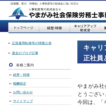
（首都圏、香川、沖縄他）人事制度等の助成金に強い社労士
正規雇用転換等の情報公表
キャリ
過去のブログ記事
正社員
各種ご案内
経歴・特徴
報酬規定
やまがみ社
お問い合わせ
とうござい
サイトマップ
今回は、「