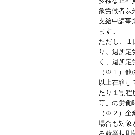
多様な正社
象労働者以
支給申請事
ます。
ただし、１
り、週所定
く、週所定
（※１）他
以上在籍し
たり１割程
等」の労働
（※２）企
場合も対象
る就業規則