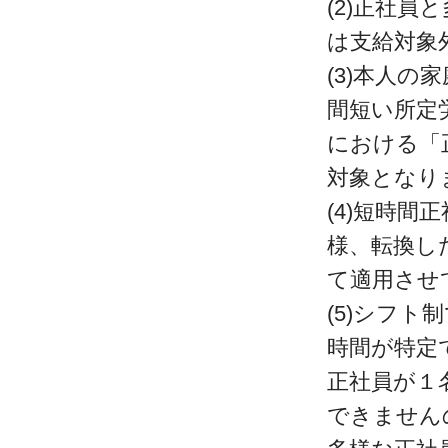
(2)正社
は支給対象
(3)本人
間短い所定
における「
対象となり
(4)短時
様、転換し
て適用させ
(5)シフ
時間が特定
正社員が１
できません