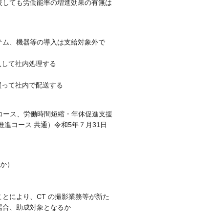
較しても労働能率の増進効果の有無は
テム、機器等の導入は支給対象外で
購入して社内処理する
買って社内で配送する
応コース、労働時間短縮・年休促進支援
進コース 共通）令和5年７月31日
ほか）
とにより、CT の撮影業務等が新た
場合、助成対象となるか