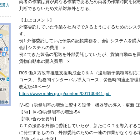
両者の作業は質が異なる作業であるため両者の作業時間を比
保護方
判断できないため支給対象外となる。
【山上コメント】
外部委託していた作業を社内でできるようにするためのシス
す。
例1 外部委託していた伝票の記帳業務を、会計システムを
会計システムの費用 ×
例2 できた製品の配送を外部委託していたが、貨物自動車を
貨物自動車の購入費用 ×
R05 働き方改革推進支援助成金Ｑ＆Ａ（適用猶予業種等対
コース、 勤務間インターバル導入コース、労働時間適正管理推
改定版46ページ
https://www.mhlw.go.jp/content/001130841.pdf
Ⅳ-⑨（労働能率の増進に資する設備・機器等の導入・更新 
【№】Ⅳ-⑨労働能率の増進-54
【問い合わせ要約】
ＣＴの撮影を外部に委託していたが、新たにＣＴを導入するこ
に発生するものの、外部委託のための一連の作業がなくなる
【問い合わせ内容】