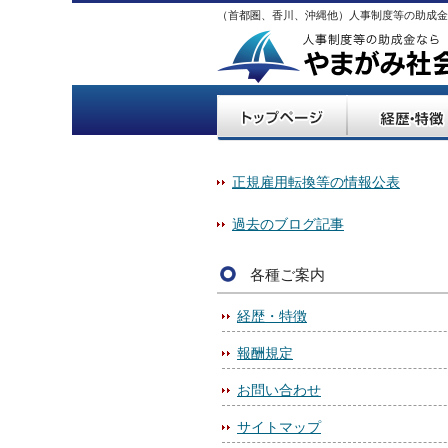
（首都圏、香川、沖縄他）人事制度等の助成金
正規雇用転換等の情報公表
過去のブログ記事
各種ご案内
経歴・特徴
報酬規定
お問い合わせ
サイトマップ