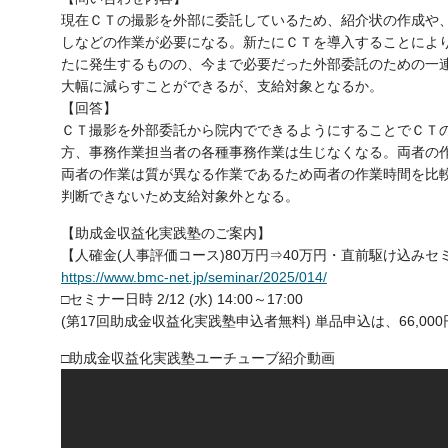
現在ＣＴの撮影を外部に委託しているため、紹介状の作成や
しなどの作業が必要になる。新たにＣＴを導入することによ
たに発生するものの、今まで必要だった外部委託のための一
大幅に減らすことができるが、支給対象となるか。
【回答】
ＣＴ撮影を外部委託から院内でできるようにすることでＣＴ
方、事務作業担当者の各種事務作業は生じなくなる。両者の
両者の作業は質が異なる作業であるため両者の作業時間を比
判断できないため支給対象外となる。
【助成金収益化実践塾のご案内】
【人確金(人事評価コース)80万円⇒40万円・直前駆け込みセ
https://www.bmc-net.jp/seminar/2025/014/
□セミナー日時 2/12 (水) 14:00～17:00
(第17回助成金収益化実践塾申込者無料) 単品申込は、66,000
□助成金収益化実践塾ユーチューブ紹介動画