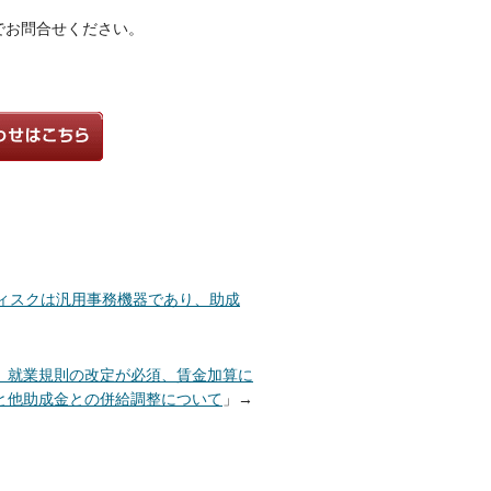
でお問合せください。
ィスクは汎用事務機器であり、助成
 就業規則の改定が必須、賃金加算に
と他助成金との併給調整について
」→