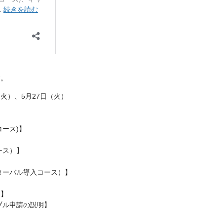
す。
（火）、5月27日（火）
ース)】
ース）】
ターバル導入コース）】
)】
ブル申請の説明】