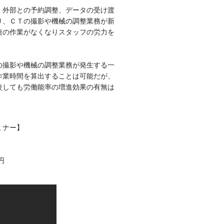
、外部との予約調整、データの受け渡
り、ＣＴの撮影や機械の調整業務が新
連の作業がなくなりスタッフの労力を
の撮影や機械の調整業務が発生する一
作業時間を算出することは可能だが、
較しても労働能率の増進効果の有無は
ミナー】
円