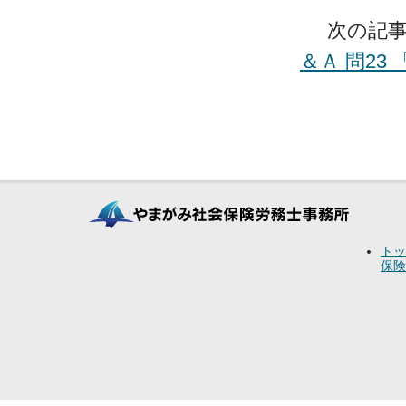
次の記事
＆Ａ 問2
トッ
保険