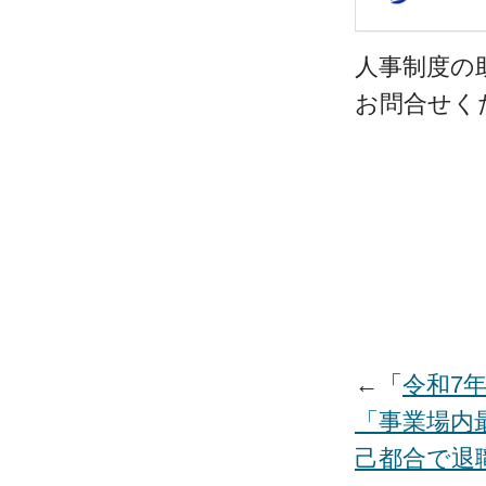
人事制度の
お問合せく
←「
令和7
「事業場内
己都合で退