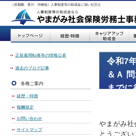
（首都圏、香川、沖縄他）人事制度等の助成金に強い社労士
正規雇用転換等の情報公表
令和7
過去のブログ記事
＆Ａ 
各種ご案内
までに
経歴・特徴
報酬規定
お問い合わせ
やまがみ社
サイトマップ
とうござい