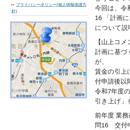
プライバシーポリシー(個人情報保護方
今回は、令
針)
16 「計
について説
【山上コメ
計画に基づ
が、
賃金の引上
付申請後以
令和7年度
引き上げ」
前年度 業
問16 交