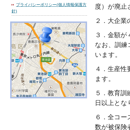
プライバシーポリシー(個人情報保護方
度）が廃止
針)
２．大企業
３．金額が
なお、訓練
います。
４．生産性
ます。
５．教育訓
日以上とな
６．全コー
数が被保険