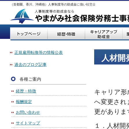
（首都圏、香川、沖縄他）人事制度等の助成金に強い社労士
正規雇用転換等の情報公表
人材開
過去のブログ記事
各種ご案内
キャリア形
経歴・特徴
へ変更され
報酬規定
更がありま
お問い合わせ
サイトマップ
１．人材開