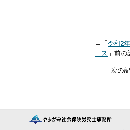
←「
令和2
ース
」前
次の記