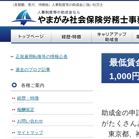
（首都圏、香川、沖縄他）人事制度等の助成金に強い社労士
正規雇用転換等の情報公表
最低賃
過去のブログ記事
1,00
各種ご案内
経歴・特徴
報酬規定
助成金の申
お問い合わせ
がたくさん
サイトマップ
東京都、神