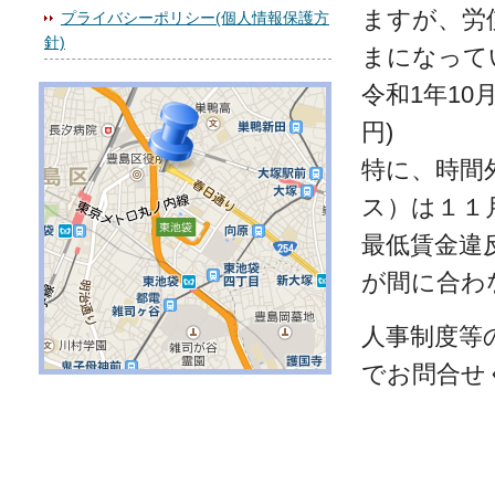
ますが、労
プライバシーポリシー(個人情報保護方
針)
まになって
令和1年10月1
円)
特に、時間
ス）は１１
最低賃金違
が間に合わ
人事制度等
でお問合せ