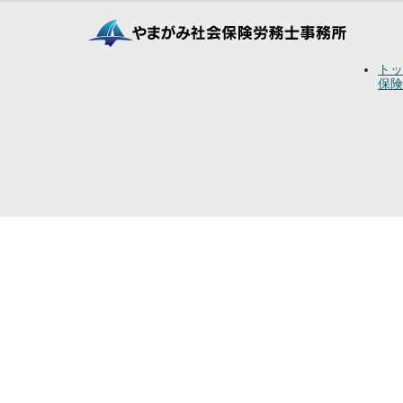
トッ
保険