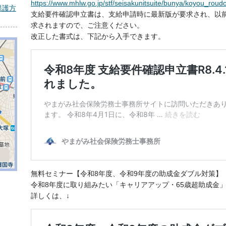
https://www.mhlw.go.jp/stf/seisakunitsuite/bunya/koyou_rou
保護方
支給要件確認申立書は、支給申請時に最新版が要求され、以
求されますので、ご注意ください。
改正した書式は、下記から入手できます。
無料セミナー【令和8年度、令和9年度の助成金ダブル対策】
令和8年度に取り組みたい「キャリアアップ・65歳超助成金
詳しくは、↓