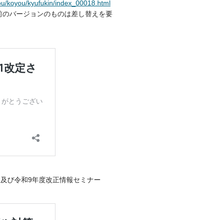
dou/koyou/kyufukin/index_00018.html
前のバージョンのものは差し替えを要
」及び令和9年度改正情報セミナー