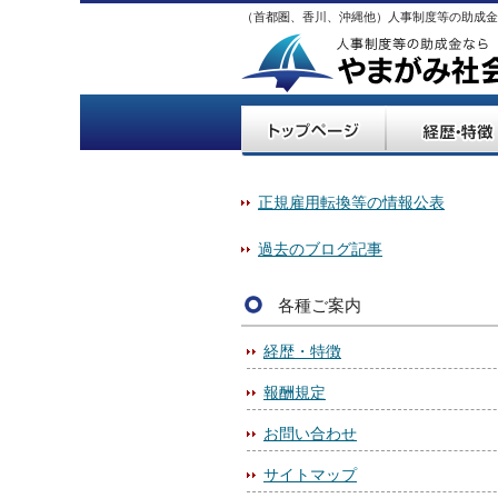
（首都圏、香川、沖縄他）人事制度等の助成金
正規雇用転換等の情報公表
過去のブログ記事
各種ご案内
経歴・特徴
報酬規定
お問い合わせ
サイトマップ