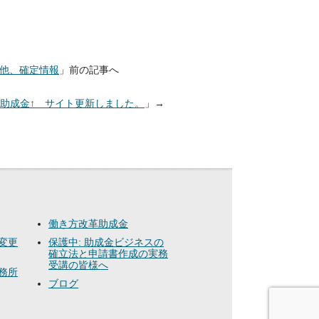
プ他、確定情報
」前の記事へ
助成金↑ サイト更新しました。
」→
働き方改革助成金
変更
保護中: 助成金ビジネスの
確立法と申請書作成の実務
受講の皆様へ
務所
ブログ