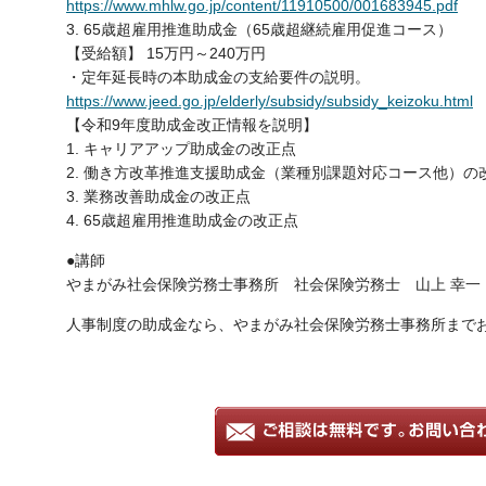
https://www.mhlw.go.jp/content/11910500/001683945.pdf
3. 65歳超雇用推進助成金（65歳超継続雇用促進コース）
【受給額】 15万円～240万円
・定年延長時の本助成金の支給要件の説明。
https://www.jeed.go.jp/elderly/subsidy/subsidy_keizoku.html
【令和9年度助成金改正情報を説明】
1. キャリアアップ助成金の改正点
2. 働き方改革推進支援助成金（業種別課題対応コース他）の
3. 業務改善助成金の改正点
4. 65歳超雇用推進助成金の改正点
●講師
やまがみ社会保険労務士事務所 社会保険労務士 山上 幸一
人事制度の助成金なら、やまがみ社会保険労務士事務所まで