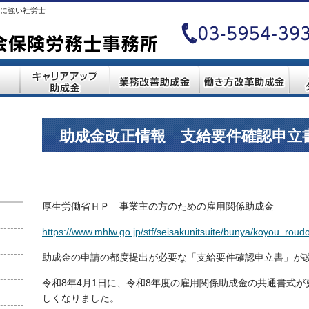
に強い社労士
助成金改正情報 支給要件確認申立書 
厚生労働省ＨＰ 事業主の方のための雇用関係助成金
https://www.mhlw.go.jp/stf/seisakunitsuite/bunya/koyou_rou
助成金の申請の都度提出が必要な「支給要件確認申立書」が
令和8年4月1日に、令和8年度の雇用関係助成金の共通書式
しくなりました。