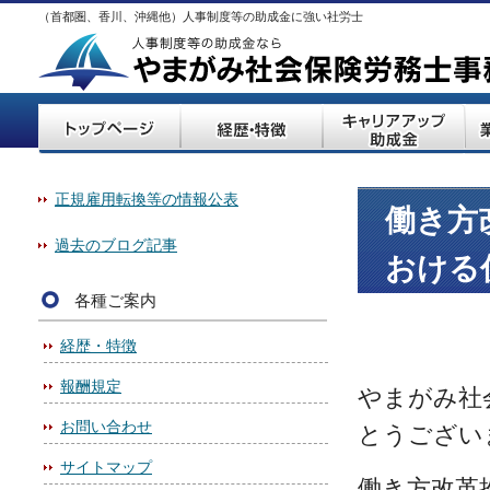
（首都圏、香川、沖縄他）人事制度等の助成金に強い社労士
正規雇用転換等の情報公表
働き方
過去のブログ記事
おける
各種ご案内
経歴・特徴
報酬規定
やまがみ社
お問い合わせ
とうござい
サイトマップ
働き方改革