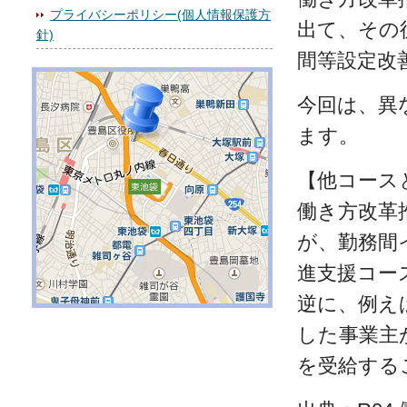
プライバシーポリシー(個人情報保護方
出て、その
針)
間等設定改
今回は、異
ます。
【他コース
働き方改革
が、勤務間
進支援コー
逆に、例え
した事業主
を受給する