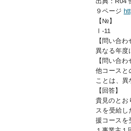
出典：R04
９ページ
ht
【№】
Ⅰ-11
【問い合わ
異なる年度
【問い合わ
他コースと
ことは、異
【回答】
貴見のとお
スを受給し
援コースを
１事業主１