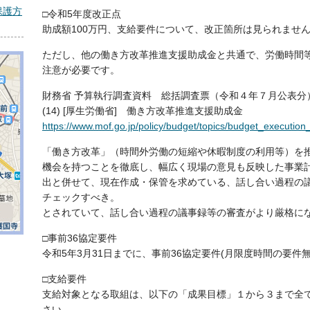
保護方
□令和5年度改正点
助成額100万円、支給要件について、改正箇所は見られませ
ただし、他の働き方改革推進支援助成金と共通で、労働時間
注意が必要です。
財務省 予算執行調査資料 総括調査票（令和４年７月公表分
(14) [厚生労働省] 働き方改革推進支援助成金
https://www.mof.go.jp/policy/budget/topics/budget_execution
「働き方改革」（時間外労働の短縮や休暇制度の利用等）を
機会を持つことを徹底し、幅広く現場の意見も反映した事業
出と併せて、現在作成・保管を求めている、話し合い過程の
チェックすべき。
とされていて、話し合い過程の議事録等の審査がより厳格に
□事前36協定要件
令和5年3月31日までに、事前36協定要件(月限度時間の要件無
□支給要件
支給対象となる取組は、以下の「成果目標」１から３まで全
さい。