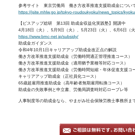
参考サイト 東京労働局 働き方改革推進支援助成金につい
https://jsite.mhlw.go.jp/tokyo-roudoukyoku/news_topics/kyo
【ビスアップ総研 第13回 助成金収益化実践塾】開講中
4月18日（火）、5月9日（火）、5月23日（火）、6月6日（
https://www.bmc-net.jp/subsidy/
助成金ガイダンス
令和4年10月1日キャリアアップ助成金改正点の解説
働き方改革推進支援助成金（労働時間適正管理推進コース）
働き方改革推進支援助成金（適用猶予業種等対応コース）
働き方改革推進支援助成金（労働時間短縮・年休促進支援コ
キャリアアップ助成金（正社員化コース）
65歳超雇用推進助成金（高年齢者無期雇用転換コース）
助成金の失敗事例と申立書、労働局調査時対応ロープレ等
人事制度等の助成金なら、やまがみ社会保険労務士事務所ま