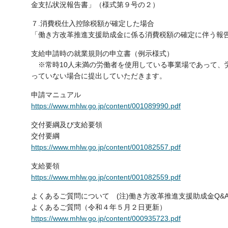
金支払状況報告書」（様式第９号の２）
７.消費税仕入控除税額が確定した場合
「働き方改革推進支援助成金に係る消費税額の確定に伴う報告
支給申請時の就業規則の申立書（例示様式）
※常時10人未満の労働者を使用している事業場であって、
っていない場合に提出していただきます。
申請マニュアル
https://www.mhlw.go.jp/content/001089990.pdf
交付要綱及び支給要領
交付要綱
https://www.mhlw.go.jp/content/001082557.pdf
支給要領
https://www.mhlw.go.jp/content/001082559.pdf
よくあるご質問について (注)働き方改革推進支援助成金Q&
よくあるご質問（令和４年５月２日更新）
https://www.mhlw.go.jp/content/000935723.pdf