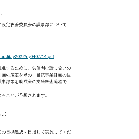
ん。
等設定改善委員会の議事録について、
）
_audit/fy2022/sy0407/14.pdf
推進するために、労使間の話し合いの
計画の策定を求め、当該事業計画の提
議事録等を助成金の支給審査過程で
なることが予想されます。
し)
ての目標達成を目指して実施してくだ