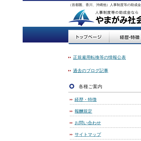
（首都圏、香川、沖縄他）人事制度等の助成金
正規雇用転換等の情報公表
過去のブログ記事
各種ご案内
経歴・特徴
報酬規定
お問い合わせ
サイトマップ