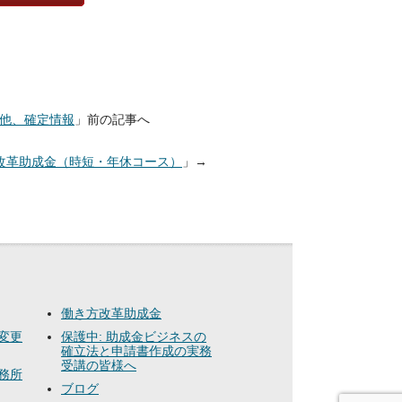
プ他、確定情報
」前の記事へ
改革助成金（時短・年休コース）
」→
働き方改革助成金
変更
保護中: 助成金ビジネスの
確立法と申請書作成の実務
受講の皆様へ
務所
ブログ