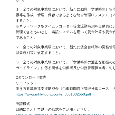
１：全ての対象事業場において、新たに勤怠（労働時間）管
帳等を作成・管理・保存できるような統合管理ITシステム（
すること。
※ネットワーク型タイムレコーダー等出退勤時刻を自動的に
管理できるものとし、当該システムを用いて賃金計算や賃金
であること。
２：全ての対象事業場において、新たに賃金台帳等の労務管
就業規則等に規定すること。
３：全ての対象事業場において、「労働時間の適正な把握の
ガイドライン」に係る研修を労働者及び労務管理担当者に対
□ダウンロード案内
リーフレット
働き方改革推進支援助成金（労働時間適正管理推進コース）
https://www.mhlw.go.jp/content/001082550.pdf
申請様式
目的に合わせて以下の様式をご活用ください。