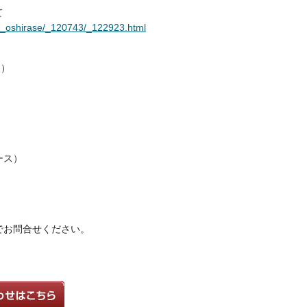
て
ku_oshirase/_120743/_122923.html
火）
ース）
でお問合せください。