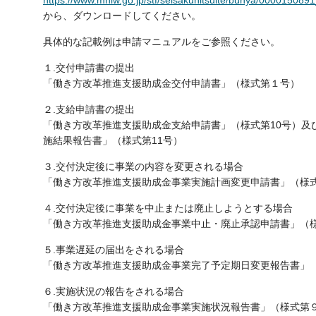
https://www.mhlw.go.jp/stf/seisakunitsuite/bunya/000015089
から、ダウンロードしてください。
具体的な記載例は申請マニュアルをご参照ください。
１.交付申請書の提出
「働き方改革推進支援助成金交付申請書」（様式第１号）
２.支給申請書の提出
「働き方改革推進支援助成金支給申請書」（様式第10号）及
施結果報告書」（様式第11号）
３.交付決定後に事業の内容を変更される場合
「働き方改革推進支援助成金事業実施計画変更申請書」（様
４.交付決定後に事業を中止または廃止しようとする場合
「働き方改革推進支援助成金事業中止・廃止承認申請書」（
５.事業遅延の届出をされる場合
「働き方改革推進支援助成金事業完了予定期日変更報告書」
６.実施状況の報告をされる場合
「働き方改革推進支援助成金事業実施状況報告書」（様式第