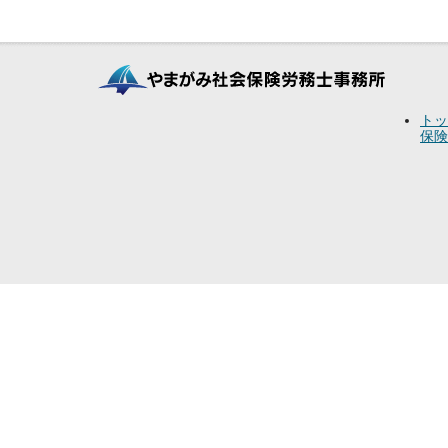
トッ
保険