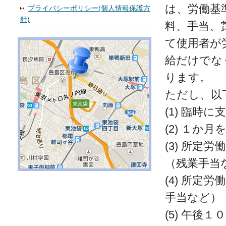
は、労働基
プライバシーポリシー(個人情報保護方
針)
料、手当、
て使用者が
給だけでな
ります。
ただし、以
(1) 臨時
(2) １
(3) 所
（残業手当
(4) 所
手当など）
(5) 午