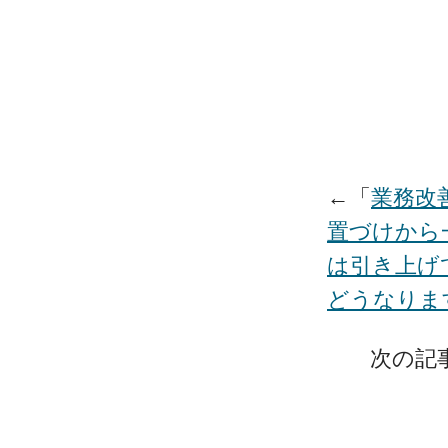
←「
業務改
置づけから
は引き上げ
どうなりま
次の記