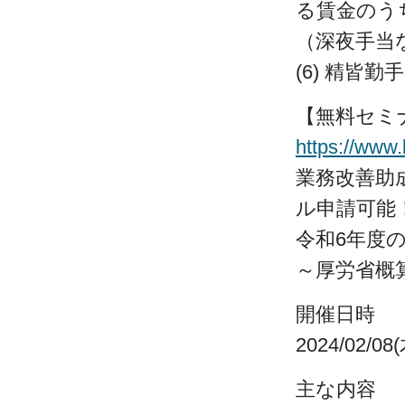
る賃金のう
（深夜手当
(6) 精皆
【無料セミ
https://www.
業務改善助成
ル申請可能
令和6年度
～厚労省概
開催日時
2024/02/0
主な内容