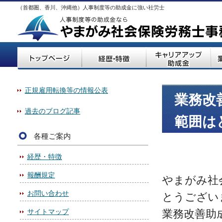
（首都圏、香川、沖縄他）人事制度等の助成金に強い社労士
正規雇用転換等の情報公表
業務改
過去のブログ記事
範囲は
各種ご案内
経歴・特徴
報酬規定
やまがみ社
お問い合わせ
とうござい
サイトマップ
業務改善助