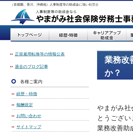
（首都圏、香川、沖縄他）人事制度等の助成金に強い社労士
正規雇用転換等の情報公表
業務改
過去のブログ記事
か？
各種ご案内
経歴・特徴
報酬規定
やまがみ社
お問い合わせ
とうござい
サイトマップ
業務改善助