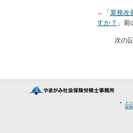
←「
業務改
すか？
」前
次の記
トッ
保険