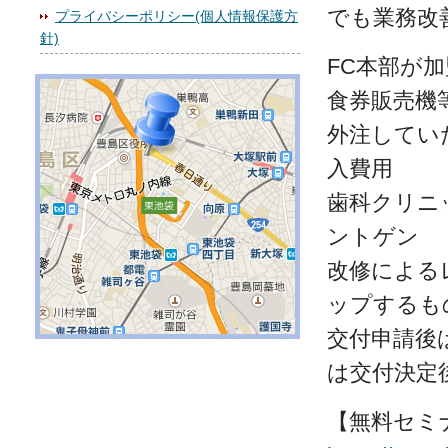
でも業務改
プライバシーポリシー(個人情報保護方
針)
FC本部が
食券販売機
外注してい
入費用
歯科クリニ
ントゲン
改修による
ップするも
交付申請後
は交付決定
【無料セミ