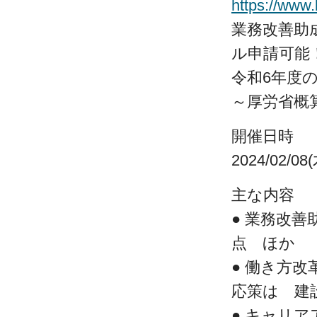
https://www.
業務改善助成
ル申請可能
令和6年度
～厚労省概
開催日時
2024/02/0
主な内容
● 業務改善
点 ほか
● 働き方
応策は 建
● キャリ