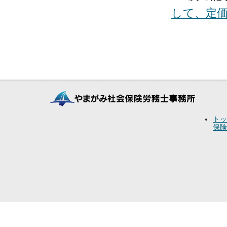
して、定
トッ
保険