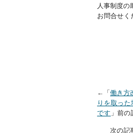
人事制度の
お問合せく
←「
働き方
りを取った
です
」前
次の記