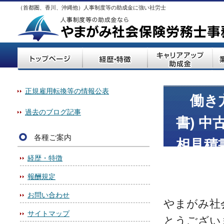
（首都圏、香川、沖縄他）人事制度等の助成金に強い社労士
正規雇用転換等の情報公表
働き方
過去のブログ記事
書) 
各種ご案内
相見積
経歴・特徴
報酬規定
お問い合わせ
やまがみ社
サイトマップ
とうござい