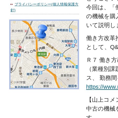
プライバシーポリシー(個人情報保護方
今回は、「
針)
の機械を購
いて説明し
働き方改革
として、Q
Ｒ７ 働き
（業種別課
ス、 勤務
https://www
【山上コメ
中古の機械
す。