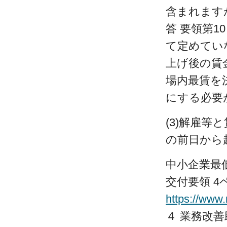
含まれます
答 要領第
て定めてい
上げ後の賃
場内最賃を
にする必要
(3)解雇
の前日から
中小企業最
交付要領 4
https://www
４ 業務改