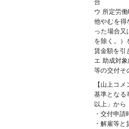
合
ウ 所定労
他やむを得
った場合又
を除く。）
賃金額を引
エ 助成対
等の交付そ
【山上コメ
基準となる
以上」から
・交付申請
・解雇等と