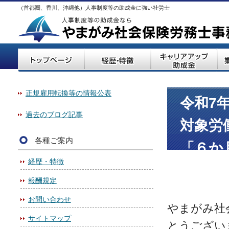
（首都圏、香川、沖縄他）人事制度等の助成金に強い社労士
正規雇用転換等の情報公表
令和7
過去のブログ記事
対象労
各種ご案内
「６か
経歴・特徴
報酬規定
お問い合わせ
やまがみ社
サイトマップ
とうござい