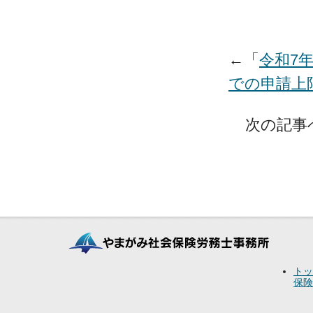
←「
令和7
での申請上限
次の記事
トッ
保険