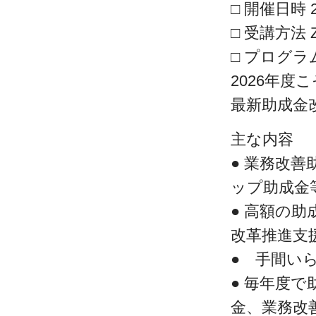
□ 開催日時 2
□ 受講方法
□ プログラ
2026年度
最新助成金
主な内容
● 業務改
ップ助成金
● 高額の
改革推進支
● 手間い
● 毎年度
金、業務改