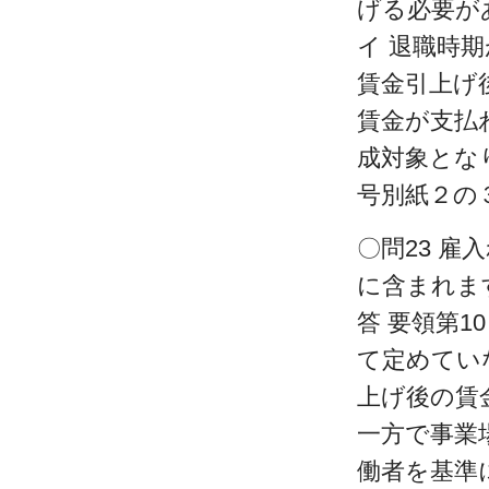
げる必要が
イ 退職時
賃金引上げ
賃金が支払
成対象とな
号別紙２の
〇問23 
に含まれま
答 要領第
て定めてい
上げ後の賃
一方で事業
働者を基準