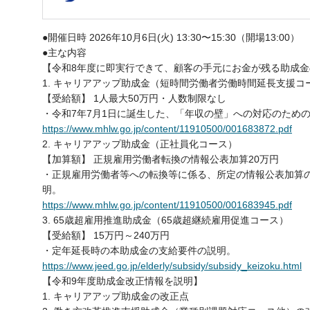
●開催日時 2026年10月6日(火) 13:30〜15:30（開場13:00）
●主な内容
【令和8年度に即実行できて、顧客の手元にお金が残る助成金
1. キャリアアップ助成金（短時間労働者労働時間延長支援コ
【受給額】 1人最大50万円・人数制限なし
・令和7年7月1日に誕生した、「年収の壁」への対応のため
https://www.mhlw.go.jp/content/11910500/001683872.pdf
2. キャリアアップ助成金（正社員化コース）
【加算額】 正規雇用労働者転換の情報公表加算20万円
・正規雇用労働者等への転換等に係る、所定の情報公表加算
明。
https://www.mhlw.go.jp/content/11910500/001683945.pdf
3. 65歳超雇用推進助成金（65歳超継続雇用促進コース）
【受給額】 15万円～240万円
・定年延長時の本助成金の支給要件の説明。
https://www.jeed.go.jp/elderly/subsidy/subsidy_keizoku.html
【令和9年度助成金改正情報を説明】
1. キャリアアップ助成金の改正点