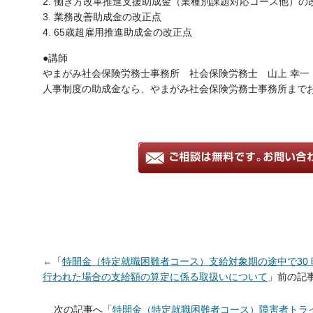
2. 働き方改革推進支援助成金（業種別課題対応コース他）の
3. 業務改善助成金の改正点
4. 65歳超雇用推進助成金の改正点
●講師
やまがみ社会保険労務士事務所 社会保険労務士 山上 幸一
人事制度の助成金なら、やまがみ社会保険労務士事務所まで
←「
特開金（特定就職困難者コース）支給対象期の途中で30
行われた場合の支給額の算定に係る取扱いについて
」前の
次の記事へ「
特開金（特定就職困難者コース）障害者トラ