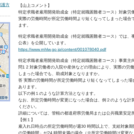
保護方
【山上コメント】
特定求職者雇用開発助成金（特定就職困難者コース）対象労
実際の労働時間が所定労働時間より短くなってしまった場合
ます。
特定求職者雇用開発助成金（特定就職困難者コース）では、
公表）を公開しています。
https://www.mhlw.go.jp/content/001078040.pdf
特定求職者雇用開発助成金（特定就職困難者コース）事業主
問1 2 対象労働者の入院や産休などの理由により、実際の労
しまった場合でも、助成対象となりますか。
答 実際の労働時間が所定労働時間より短くなってしまった場
あります。
以下の例１のような計算方法となります。
なお、所定労働時間が変更になった場合は、例２のような計
ください。
詳細については、管轄の都道府県労働局または公共職業安定
【例１】
雇入れ日時点の所定労働時間が週30 時間以上で、支給対象
の労働時間」が24 時間未満の場合（※所定労働時間は変更