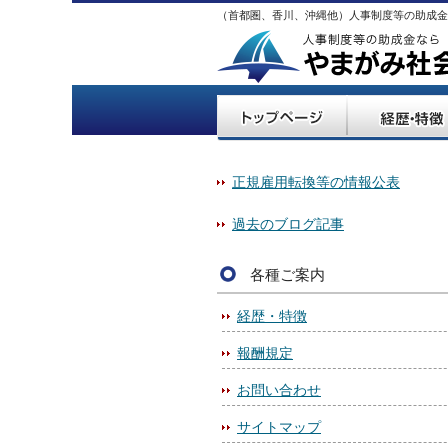
（首都圏、香川、沖縄他）人事制度等の助成金
正規雇用転換等の情報公表
過去のブログ記事
各種ご案内
経歴・特徴
報酬規定
お問い合わせ
サイトマップ