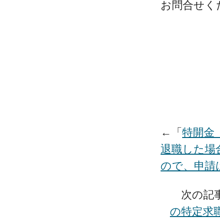
お問合せく
←「
特開金
退職した場
ので、申請
次の記
の特定求