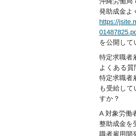
沖縄労働局
発助成金よ
https://jsit
01487825.pd
を公開して
特定求職者
よくある質
特定求職者
も受給して
すか？
A 対象労
整助成金を
職者雇用開