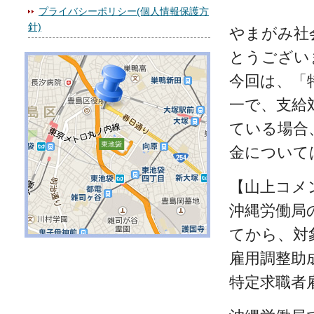
プライバシーポリシー(個人情報保護方
針)
やまがみ社
とうござい
今回は、「
一で、支給
ている場合
金について
【山上コメ
沖縄労働局
てから、対
雇用調整助
特定求職者