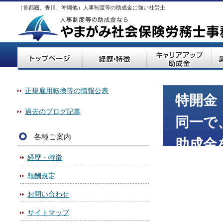
（首都圏、香川、沖縄他）人事制度等の助成金に強い社労士
正規雇用転換等の情報公表
特開金
過去のブログ記事
同一で
各種ご案内
助成金
経歴・特徴
ため、
報酬規定
不支給
お問い合わせ
サイトマップ