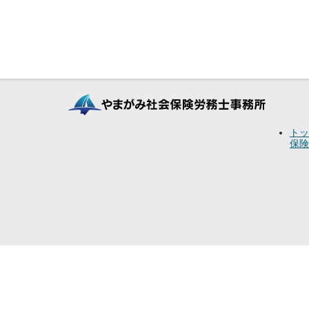
トッ
保険