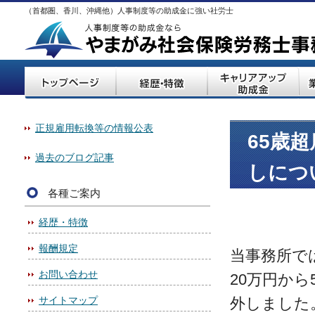
（首都圏、香川、沖縄他）人事制度等の助成金に強い社労士
正規雇用転換等の情報公表
65歳
過去のブログ記事
しにつ
各種ご案内
経歴・特徴
報酬規定
当事務所では
お問い合わせ
20万円か
サイトマップ
外しました