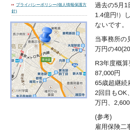
過去の5月
プライバシーポリシー(個人情報保護方
針)
1.4億円
ないです。
当事務所の
万円の40(
R3年度概算
87,000円
65歳超継続
2回目もOK
万円、2,6
(参考)
雇用保険二