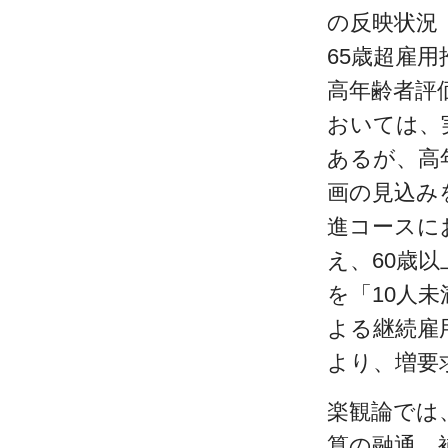
の反映状況
65歳超雇
高年齢者評
おいては、
あるが、高
画の見込み
進コースに
え、60歳
を「10人
よる継続雇
より、増要求
楽観論では
算の融通、