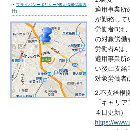
プライバシーポリシー(個人情報保護方
適用事業所
針)
が勤務して
労働者Bは
の対象労働
労働者Aは
適用事業所
い後に支給
対象労働者
2.不支給根
「キャリア
４日更新）
https://www