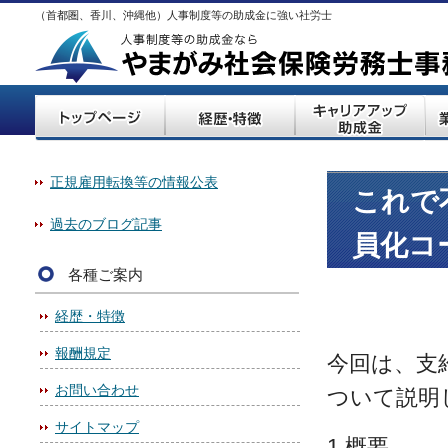
（首都圏、香川、沖縄他）人事制度等の助成金に強い社労士
正規雇用転換等の情報公表
これで
過去のブログ記事
員化コ
各種ご案内
経歴・特徴
報酬規定
今回は、支
お問い合わせ
ついて説明
サイトマップ
1.概要