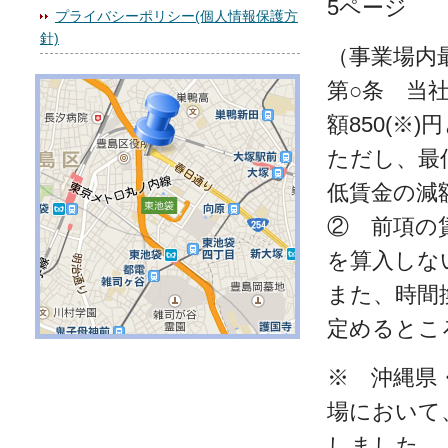
5ページ
プライバシーポリシー(個人情報保護方
針)
（事業場内
第○条 当
額850(※)
ただし、最低
低賃金の減
② 前項の
を算入しな
また、時間
定めるとこ
※ 沖縄県
場において
しました。