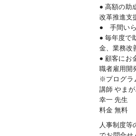
● 高額の
改革推進支
● 手間い
● 毎年度
金、業務改
● 顧客に
職者雇用開
※プログラ
講師 やま
幸一 先生
料金 無料
人事制度等
でお問合せ