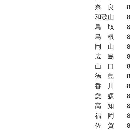
奈 良 8
和歌山 8
鳥 取 8
島 根 8
岡 山 8
広 島 8
山 口 8
徳 島 8
香 川 8
愛 媛 8
高 知 8
福 岡 8
佐 賀 8