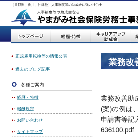
（首都圏、香川、沖縄他）人事制度等の助成金に強い社労士
正規雇用転換等の情報公表
業務改
過去のブログ記事
各種ご案内
業務改善助
経歴・特徴
(案)の例
報酬規定
申請書等記入例 ht
お問い合わせ
636100.pdf
サイトマップ