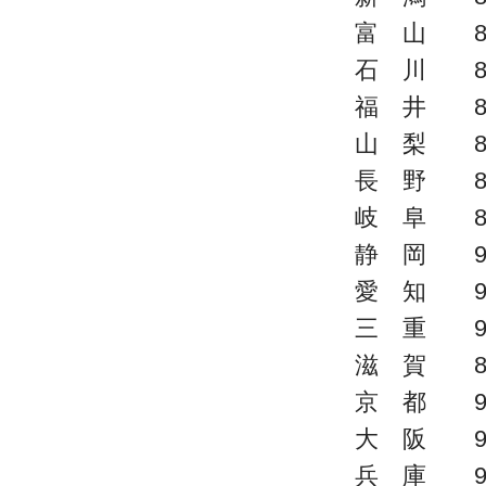
富 山 8
石 川 8
福 井 8
山 梨 8
長 野 8
岐 阜 8
静 岡 9
愛 知 9
三 重 9
滋 賀 8
京 都 9
大 阪 9
兵 庫 9