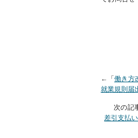
←「
働き方
就業規則届
次の記
差引支払