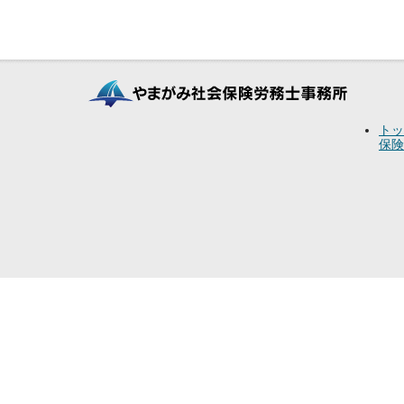
トッ
保険