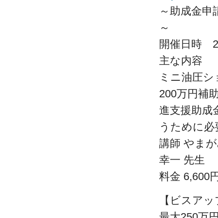
～助成金申
～
開催日時 202
主な内容
ミニ油圧シ
200万円補
進支援助成
うために必
講師 やま
幸一 先生
料金 6,60
【ビスアッ
最大250