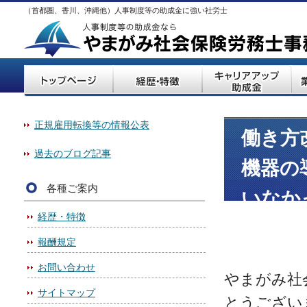
（首都圏、香川、沖縄他）人事制度等の助成金に強い社労士
正規雇用転換等の情報公表
働き方
過去のブログ記事
機器の
各種ご案内
いなか
経歴・特徴
報酬規定
お問い合わせ
やまがみ社
サイトマップ
とうござい