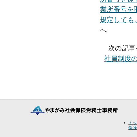
業所番号を
規定しても
へ
次の記事
社員制度
トッ
保険