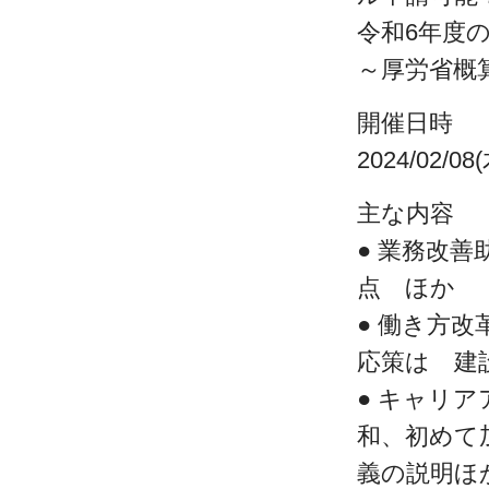
令和6年度
～厚労省概
開催日時
2024/02/0
主な内容
● 業務改善
点 ほか
● 働き方
応策は 建
● キャリ
和、初めて
義の説明ほ