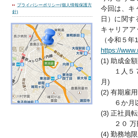
プライバシーポリシー(個人情報保護方
今回は、キ
針)
日）に関す
キャリアア
（令和５年1
https://www
(1) 助成
１人５７万
月)
(2) 有期
６か月以上
(3) 正社
２０ 万
(4) 勤務