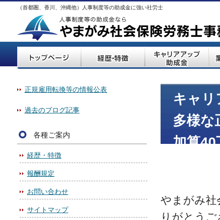
（首都圏、香川、沖縄他）人事制度等の助成金に強い社労士
正規雇用転換等の情報公表
キャリア
過去のブログ記事
多様な
各種ご案内
加算4
経歴・特徴
報酬規定
お問い合わせ
やまがみ社
サイトマップ
りがとうご