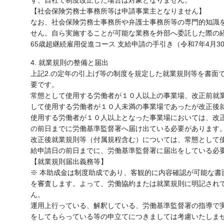
ず、自社で制度改正した場合は対象となりません。
【社会保険労務士事務所等は申請事業主となりません】
なお、社会保険労務士事務所や弁護士事務所等の専門的知識
せん。自ら実施することが可能な業務を外部へ委託した際の
65歳超継続雇用促進コース 支給申請の手引き（令和7年4月30
4. 就業規則の整備と届出
上記2.の定年の引上げ等の制度を規定した就業規則等を書面
要です。
常態として使用する労働者が１０人以上の事業場、改正前就
して使用する労働者が１０人未満の事業場であったが改正後
使用する労働者が１０人以上となった事業場においては、改
の前日までに労働基準監督署へ届け出ている必要があります
改正後就業規則等（付属規程含む）については、常態として
給申請日の前日までに、労働基準監督署に届出をしている必
【就業規則届出義務等】
※ 本助成金は制度助成であり、客観的に内容確認が可能な書
を審査します。よって、労働協約または就業規則に明記され
ん。
運用上行っている、解釈している、労働基準監督署の指導で
をしてもらっている等の申立てにつきましては考慮いたしま