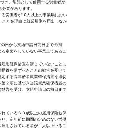
基づき、常態として使用する労働者が
る必要があります。
る労働者が10人以上の事業場におい
たことを理由に就業規則を届出しなか
前の日から支給申請日前日までの間
なる定めをしていない事業主であるこ
者雇用確保措置を講じていないことに
保措置を講ずべきことの勧告を受けて
規定する高年齢者就業確保措置を適切
３第２項に基づき当該就業確保措置の
（勧告を受け、支給申請日の前日まで
されている６０歳以上の雇用保険被保
あり、定年前に期間の定めのない労働
き雇用されている者が１人以上いるこ