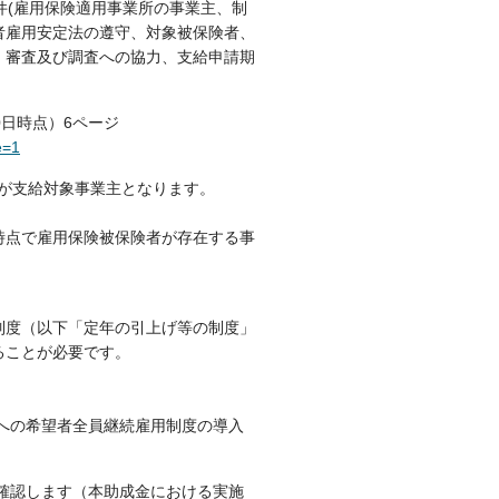
件(雇用保険適用事業所の事業主、制
者雇用安定法の遵守、対象被保険者、
、審査及び調査への協力、支給申請期
30日時点）6ページ
e=1
）が支給対象事業主となります。
時点で雇用保険被保険者が存在する事
制度（以下「定年の引上げ等の制度」
ることが必要です。
への希望者全員継続雇用制度の導入
確認します（本助成金における実施