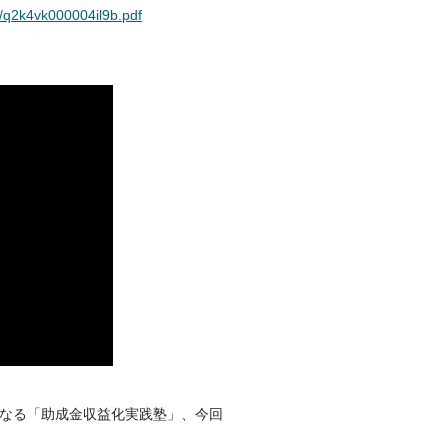
t/q2k4vk000004il9b.pdf
催となる「助成金収益化実践塾」、今回