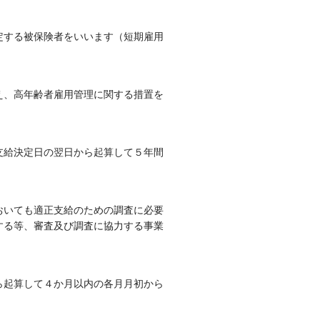
定する被保険者をいいます（短期雇用
え、高年齢者雇用管理に関する措置を
支給決定日の翌日から起算して５年間
おいても適正支給のための調査に必要
する等、審査及び調査に協力する事業
ら起算して４か月以内の各月月初から