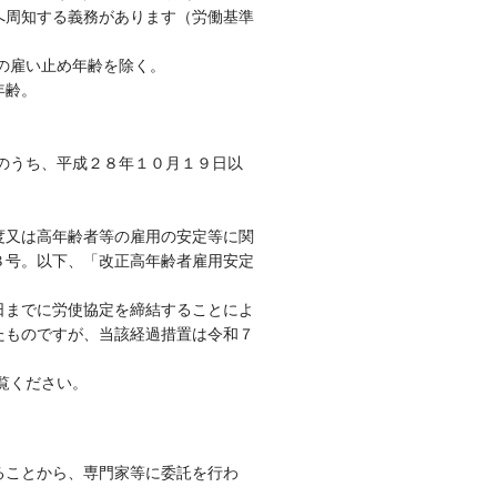
へ周知する義務があります（労働基準
の雇い止め年齢を除く。
年齢。
のうち、平成２８年１０月１９日以
。
度又は高年齢者等の雇用の安定等に関
８号。以下、「改正高年齢者雇用安定
日までに労使協定を締結することによ
たものですが、当該経過措置は令和７
覧ください。
ることから、専門家等に委託を行わ