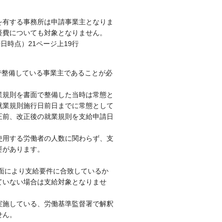
を有する事務所は申請事業主となりま
経費についても対象となりません。
日時点）21ページ上19行
で整備している事業主であることが必
業規則を書面で整備した当時は常態と
就業規則施行日前日までに常態として
正前、改正後の就業規則を支給申請日
。
使用する労働者の人数に関わらず、支
要があります。
面により支給要件に合致しているか
ていない場合は支給対象となりませ
実施している、労働基準監督署で解釈
せん。