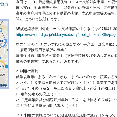
今回は、「65歳超継続雇用促進コースの支給対象事業主の要
保護方
度の実施、対象経費の発生、就業規則の整備と届出、高年齢
高年齢者雇用管理に関する措置の実施、支給申請書等の保管
間)」について説明します。
65歳超継続雇用促進コース 支給申請の手引き（令和7年4月
https://www.jeed.go.jp/elderly/subsidy/book_keizokuR6/#pag
次の１.から１０.のいずれにも該当する1 事業主（企業単位
1. 雇用保険適用事業所の事業主
雇用保険適用事業所の事業主（支給申請日及び支給決定日の
業所の事業主）であることが必要です。
2. 制度の実施
就業規則等による、次のイからニまでのいずれかに該当する
という。）を申請日前日までに実施した（※１）事業主であ
イ 旧定年年齢（※２）を上回る６５歳以上への定年の引上げ
ロ 定年の定めの廃止（※３）
ハ 旧定年年齢及び継続雇用年齢（※４）を上回る６６歳以上
ニ 他社による継続雇用の導入（※５）
※１ 制度の実施については改正後就業規則の施行日をもって