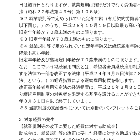
日は施行日となりますが、就業規則は施行だけでなく労働者
法（昭和２２年法第４９号）第１０６条）
※２ 就業規則等で定められていた定年年齢（有期契約労働者
以下同じ。）のうち、平成２８年１０月１９日以降最も高い
旧定年年齢が７０歳未満のものに限ります。
※３ 旧定年年齢が７０歳未満のものに限ります。
※４ 就業規則等で定められていた定年年齢又は継続雇用年齢
降最も高い年齢。
旧定年年齢及び継続雇用年齢が７０歳未満のものに限ります
なお、ここでいう継続雇用制度とは、希望者全員継続雇用制
する法律の一部を改正する法律（平成２４年９月５日法律７
法」という。）の経過措置による継続雇用制度を指します。
改正高年齢者雇用安定法の経過措置は、平成２５年３月３１
り継続雇用制度の対象者を限定する基準を設けることができ
年３月３１日を以て終了しています。
※５ 当該制度の支給要件については別冊のパンフレットをご
3. 対象経費の発生
【就業規則等の改正に要した経費に対する助成金】
助成金は、就業規則等の改正に要した経費に対する助成であ