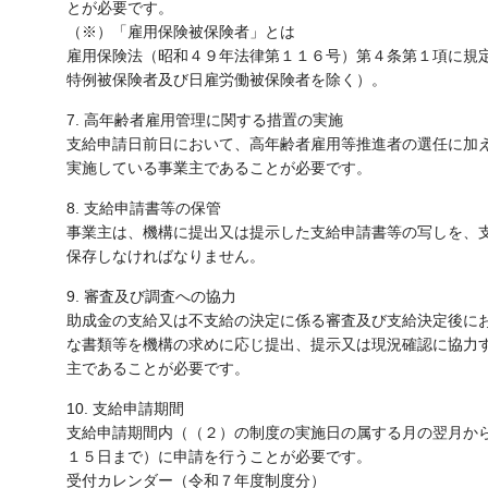
とが必要です。
（※）「雇用保険被保険者」とは
雇用保険法（昭和４９年法律第１１６号）第４条第１項に規
特例被保険者及び日雇労働被保険者を除く）。
7. 高年齢者雇用管理に関する措置の実施
支給申請日前日において、高年齢者雇用等推進者の選任に加
実施している事業主であることが必要です。
8. 支給申請書等の保管
事業主は、機構に提出又は提示した支給申請書等の写しを、
保存しなければなりません。
9. 審査及び調査への協力
助成金の支給又は不支給の決定に係る審査及び支給決定後に
な書類等を機構の求めに応じ提出、提示又は現況確認に協力
主であることが必要です。
10. 支給申請期間
支給申請期間内（（２）の制度の実施日の属する月の翌月か
１５日まで）に申請を行うことが必要です。
受付カレンダー（令和７年度制度分）