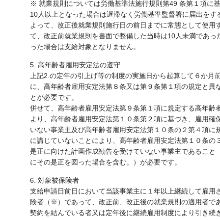
※ 就業規則については労働基準法施行規則第49 条第１項に
10人以上となった場合は遅滞なく労働基準監督署に届出をす
よって、改正後就業規則施行日の前日までに常態として使用す
て、改正前就業規則を書面で整備した当時は10人未満であっ
った場合は支給対象となりません。
5. 高年齢者雇用安定法の遵守
上記2.の定年の引上げ等の制度の実施日から起算して６か月
に、高年齢者雇用安定法第８条又は第９条第１項の規定と異
とが必要です。
併せて、高年齢者雇用安定法第９条第１項に規定する高年齢
より、高年齢者雇用安定法第１０条第２項に基づき、雇用確
いない事業主及び高年齢者雇用安定法第１０条の２第４項に
に講じていないことにより、高年齢者雇用安定法第１０条の
是正に向けた計画作成勧告を受けていない事業主であること
にその是正を図った場合を含む。）が必要です。
6. 対象被保険者
支給申請日前日において当該事業主に１年以上継続して雇用
険者（※）であって、改正前、改正後の就業規則の適用者で
契約を結んでいる者又は定年後に継続雇用制度により引き続