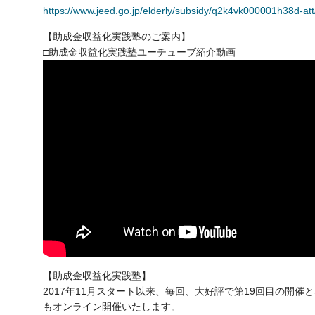
https://www.jeed.go.jp/elderly/subsidy/q2k4vk000001h38d-at
【助成金収益化実践塾のご案内】
□助成金収益化実践塾ユーチューブ紹介動画
【助成金収益化実践塾】
2017年11月スタート以来、毎回、大好評で第19回目の開
もオンライン開催いたします。