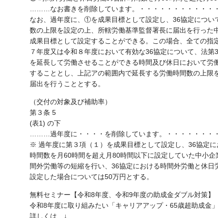
………なお書きを削除しています。・・・・・・・・・・・
なお、過年度に、①を成果目標として設定し、36協定につい
数の上限を設定の上、所轄労働基準監督署長に届出を行った
成果目標として設定することができる。この場合、全ての指
７年度又は令和８年度において有効な36協定について、法第
を延長して労働させることができる時間及び休日において労
することとし、上記アの範囲内で延長する労働時間数の上限
届出を行うこととする。
（交付の対象及び補助率）
第３条 5
(表1) の下
………過年度に・・・・を削除しています。・・・・・・・
※ 過年度に第３項（１）を成果目標として設定し、36協定
時間数を月60時間を超え月80時間以下に設定していた中小
間外労働等の短縮を行い、36協定における時間外労働と休日
設定した場合については50万円とする。
無料セミナー【令和8年度、令和9年度の助成金ダブル対策】
令和8年度に取り組みたい「キャリアアップ・65歳超助成金
詳しくは、↓