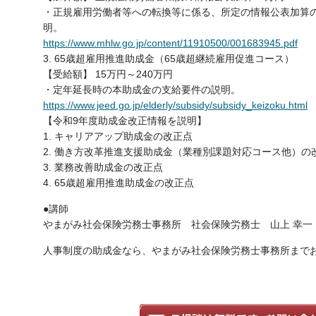
・正規雇用労働者等への転換等に係る、所定の情報公表加算
明。
https://www.mhlw.go.jp/content/11910500/001683945.pdf
3. 65歳超雇用推進助成金（65歳超継続雇用促進コース）
【受給額】 15万円～240万円
・定年延長時の本助成金の支給要件の説明。
https://www.jeed.go.jp/elderly/subsidy/subsidy_keizoku.html
【令和9年度助成金改正情報を説明】
1. キャリアアップ助成金の改正点
2. 働き方改革推進支援助成金（業種別課題対応コース他）の
3. 業務改善助成金の改正点
4. 65歳超雇用推進助成金の改正点
●講師
やまがみ社会保険労務士事務所 社会保険労務士 山上 幸一
人事制度の助成金なら、やまがみ社会保険労務士事務所まで