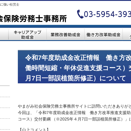
に強い社労士
令和7年度助成金改正情報 働き方
働時間短縮・年休促進支援コース）交
月7日一部誤植箇所修正）について
やまがみ社会保険労務士事務所サイトに訪問いただきありが
今回は、「令和7年度助成金改正情報 働き方改革推進支援
コース）交付要綱 （※2025年４月7日一部誤植箇所修正）
【山上コメント】