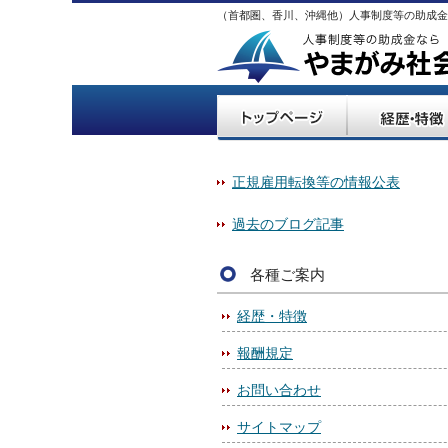
（首都圏、香川、沖縄他）人事制度等の助成金
正規雇用転換等の情報公表
過去のブログ記事
各種ご案内
経歴・特徴
報酬規定
お問い合わせ
サイトマップ