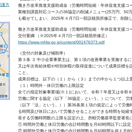
保護方
働き方改革推進支援助成金（労働時間短縮・年休促進支援コ
業種別課題対応コースの36協定の削減メニュー(25万円、50
も載せてしまい、2025年４月7日一部誤植箇所修正で、削除
働き方改革推進支援助成金（労働時間短縮・年休促進支援コ
交付要綱 （※2025年４月7日一部誤植箇所修正）
https://www.mhlw.go.jp/content/001476373.pdf
（交付の対象及び補助率）
第３条 ３ 中小企業事業主は、第１項の改善事業を実施する
又は年次有給休暇や特別休暇の取得促進について成果目標を
こと。
成果目標は、以下の（１）から（３）までの中から１つ以上
（１）時間外・休日労働の上限設定
全ての指定対象事業場(※１)において、令和７年度又は令和
労働に関する協定（以下「36協定」という。）について、労働
（以下「法」という。））第36条第１項の規定によって労働
る時間及び休日において労働させることができる時間を短縮
長する労働時間数の上限を設定の上、所轄労働基準監督署長
① 時間外労働と休日労働の合計時間数を月60時間以下に設定
② 時間外労働と休日労働の合計時間数を月60時間を超え月8