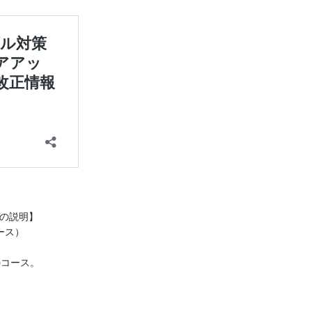
の説明】
ース）
のコース。