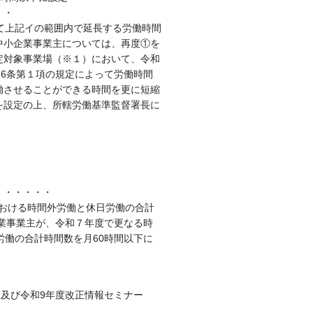
・・
て上記イの範囲内で延長する労働時間
中小企業事業主については、再度①を
定対象事業場（※１）において、令和
36条第１項の規定によって労働時間
働させることができる時間を更に短縮
を設定の上、所轄労働基準監督署長に
・・・・・・
における時間外労働と休日労働の合計
企業事業主が、令和７年度で更なる時
労働の合計時間数を月60時間以下に
」及び令和9年度改正情報セミナー