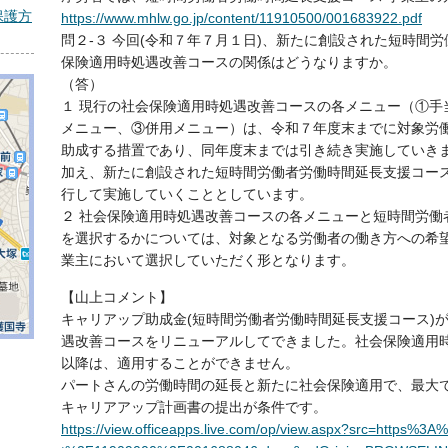
保護方
https://www.mhlw.go.jp/content/11910500/001683922.pdf
問２-３ 今回(令和７年７月１日)、新たに創設された短時間
保険適用時処遇改善コースの関係はどうなりますか。
（答）
１ 現行の社会保険適用時処遇改善コースの各メニュー（①手
メニュー、③併用メニュー）は、令和７年度末までに対象労
助成する措置であり、同年度末までは引き続き実施していき
加え、新たに創設された短時間労働者労働時間延長支援コー
行して実施していくこととしています。
２ 社会保険適用時処遇改善コースの各メニューと短時間労働
を選択するかについては、対象となる労働者の働き方への希
業主において選択していただく形となります。
【山上コメント】
キャリアップ助成金(短時間労働者労働時間延長支援コース)が
遇改善コースをリニューアルしてできました。社会保険適用時
以降は、適用することができません。
パートさんの労働時間の延長と新たに社会保険適用で、最大で
キャリアアップ計画書の提出が条件です。
https://view.officeapps.live.com/op/view.aspx?src=https