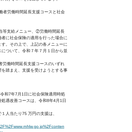
労働者労働時間延長支援コースと社会
当等支給メニュー、②労働時間延長
働者に社会保険の適用を行った場合に
ます。その上で、上記の各メニューに
スについて、令和７年７月１日から並
者労働時間延長支援コースのいずれ
望を踏まえ、支援を受けようとする事
令和7年7月1日に社会保険適用時処
処遇改善コースは、令和8年4月1日
１人当たり75 万円の支援は、
%3A%2F%2Fwww.mhlw.go.jp%2Fconten