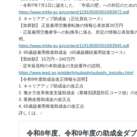
・令和7年7月1日に誕生した、「年収の壁」への対応のため
https://www.mhlw.go.jp/content/11910500/001683872.pdf
2. キャリアアップ助成金（正社員化コース）
【加算額】 正規雇用労働者転換の情報公表加算20万円
・正規雇用労働者等への転換等に係る、所定の情報公表加算
明。
https://www.mhlw.go.jp/content/11910500/001683945.pdf
3. 65歳超雇用推進助成金（65歳超継続雇用促進コース）
【受給額】 15万円～240万円
・定年延長時の本助成金の支給要件の説明。
https://www.jeed.go.jp/elderly/subsidy/subsidy_keizoku.html
【令和9年度助成金改正情報を説明】
1. キャリアアップ助成金の改正点
2. 働き方改革推進支援助成金（業種別課題対応コース他）の
3. 業務改善助成金の改正点
4. 65歳超雇用推進助成金の改正点
詳しくは、↓