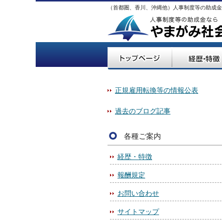
（首都圏、香川、沖縄他）人事制度等の助成金
正規雇用転換等の情報公表
過去のブログ記事
各種ご案内
経歴・特徴
報酬規定
お問い合わせ
サイトマップ