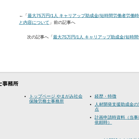
←「
最大75万円/1人 キャリアップ助成金(短時間労働者労働
と内容について
」前の記事へ
次の記事へ「
最大75万円/1人 キャリアップ助成金(短時
トップページ やまがみ社会
経歴・特徴
保険労務士事務所
人材開発支援助成金の
点
計画申請時資料（当事
依頼時）