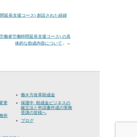
時間延長支援コース) 創設された経緯
間労働者労働時間延長支援コース) の具
体的な助成内容について
」→
働き方改革助成金
変更
保護中: 助成金ビジネスの
確立法と申請書作成の実務
受講の皆様へ
務所
ブログ